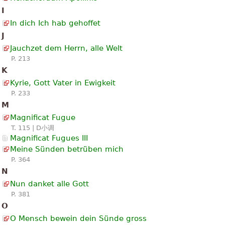
I
In dich Ich hab gehoffet
J
Jauchzet dem Herrn, alle Welt
P. 213
K
Kyrie, Gott Vater in Ewigkeit
P. 233
M
Magnificat Fugue
T. 115 | D小调
Magnificat Fugues III
Meine Sünden betrüben mich
P. 364
N
Nun danket alle Gott
P. 381
O
O Mensch bewein dein Sünde gross