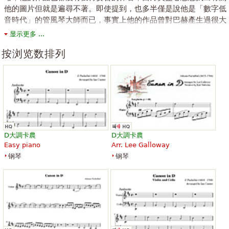
他的圖片但就是遍尋不著。即使提到，也多半僅是說他是「數字低
音時代」的管風琴大師而已，事實上他的作品曾對巴赫產生過很大
的影響，因為他是當時最偉大的風琴作曲家，而巴赫的哥哥就曾在
显示更多 ...
他門下學習。帕赫貝爾的一生寫了很多的教會音樂，因為他信奉當
按浏览数排列
時新興的路德教派，自然的也當了好幾個教堂的風琴師。他著名作
品包括眾贊歌前奏曲78首、由三把小提琴與數字低音的《D大調卡
農與吉格》等。
The above text from the Wikipedia article "
约翰·帕赫贝尔
" text is
available under CC BY-SA 3.0.
D大調卡農
D大調卡農
Easy piano
Arr. Lee Galloway
钢琴
钢琴