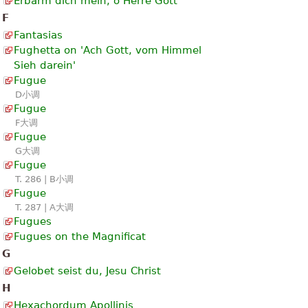
Erbarm dich mein, o Herre Gott
F
Fantasias
Fughetta on 'Ach Gott, vom Himmel
Sieh darein'
Fugue
D小调
Fugue
F大调
Fugue
G大调
Fugue
T. 286 | B小调
Fugue
T. 287 | A大调
Fugues
Fugues on the Magnificat
G
Gelobet seist du, Jesu Christ
H
Hexachordum Apollinis