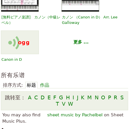
[無料ピアノ楽譜] カノン（中級レ
カノン （Canon in D） Arr. Lee
ベル）
Galloway
更多 ...
Canon in D
所有乐谱
排序方式:
标题
作品
跳转至：
A
C
D
E
F
G
H
I
J
K
M
N
O
P
R
S
T
V
W
You may also find
sheet music by Pachelbel
on Sheet
Music Plus.