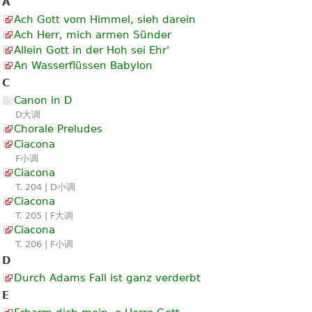
A
Ach Gott vom Himmel, sieh darein
Ach Herr, mich armen Sünder
Allein Gott in der Hoh sei Ehr'
An Wasserflüssen Babylon
C
Canon in D
D大调
Chorale Preludes
Ciacona
F小调
Ciacona
T. 204 | D小调
Ciacona
T. 205 | F大调
Ciacona
T. 206 | F小调
D
Durch Adams Fall ist ganz verderbt
E