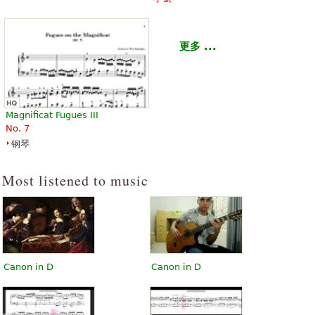
更多 ...
Magnificat Fugues III
No. 7
钢琴
Most listened to music
Canon in D
Canon in D