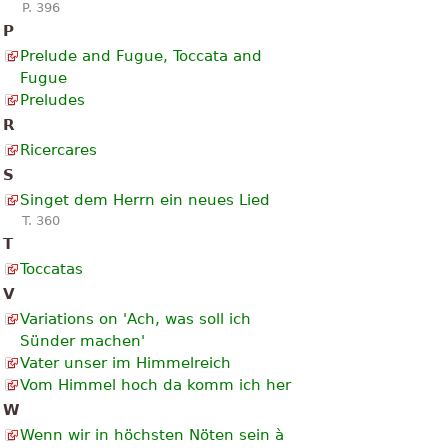
P. 396
P
Prelude and Fugue, Toccata and
Fugue
Preludes
R
Ricercares
S
Singet dem Herrn ein neues Lied
T. 360
T
Toccatas
V
Variations on 'Ach, was soll ich
Sünder machen'
Vater unser im Himmelreich
Vom Himmel hoch da komm ich her
W
Wenn wir in höchsten Nöten sein à