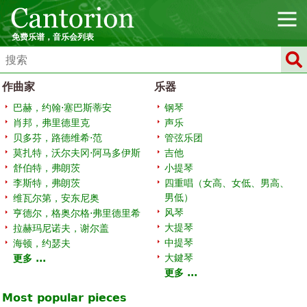
免费乐谱，音乐会列表
作曲家
乐器
巴赫，约翰·塞巴斯蒂安
钢琴
肖邦，弗里德里克
声乐
贝多芬，路德维希·范
管弦乐团
莫扎特，沃尔夫冈·阿马多伊斯
吉他
舒伯特，弗朗茨
小提琴
李斯特，弗朗茨
四重唱（女高、女低、男高、
男低）
维瓦尔第，安东尼奥
风琴
亨德尔，格奥尔格·弗里德里希
大提琴
拉赫玛尼诺夫，谢尔盖
中提琴
海顿，约瑟夫
大鍵琴
更多 ...
更多 ...
Most popular pieces