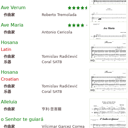
Ave Verum
作曲家
Roberto Tremolada
Ave Maria
作曲家
Antonio Cericola
Hosana
Latin
作曲家
Tomislav Radičević
乐器
Coral SATB
Hosana
Croatian
作曲家
Tomislav Radičević
乐器
Coral SATB
Alleluia
作曲家
亨利·普賽爾
o Senhor te guiará
作曲家
Vilcimar Garcez Correa