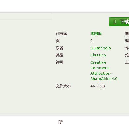
下
作曲家
李閏珉
调
页
2
编
乐器
Guitar solo
作
类型
Classico
难
许可
Creative
上
Commons
Attribution-
ShareAlike 4.0
文件大小
46.2
KB
听