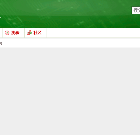
测验
社区
谱