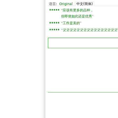
语言:
Original
中文(简体)
“
应该有更多的品种，
”
但即便如此还是优秀
“
”
工作是美的
“
굿굿굿굿굿굿굿굿굿굿굿굿굿굿굿굿