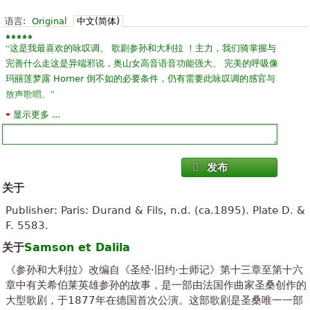
语言:
Original
中文(简体)
“
这是我最喜欢的咏叹调、 歌剧参孙和大利拉 ！主力，我们骑掌握与
完善什么走这是异端邪说，奥山女高音语音功能强大、 完美的呼吸像
玛丽莲梦露 Horner 倒不如的必要条件，仍有需要此咏叹调的感官与
”
放声歌唱。
显示更多 ...
“
困难的和弦，但多值得努力掌握此全然美丽的歌谣。希望我能找到个
”
达丽唱它虽然我运行通过那些雄伟的和弦。谢谢
“
发布
你好 … … 我想下载这片，但只有我可以告诉我 q 文件已损坏希望
”
可以修复它
关于
Publisher: Paris: Durand & Fils, n.d. (ca.1895). Plate D. &
“
迫切需要为排练这一块。非常迅速、 轻松和高效的服务。肯定会再
F. 5583.
”
次使用该站点。
关于
Samson et Dalila
“
”
该文件是好的。确保您拥有最新版本的 Adobe Reader 安装。
《参孙和大利拉》改编自《圣经·旧约·士师记》第十三章至第十六
“
”
章中有关希伯莱英雄参孙的故事，是一部由法国作曲家圣桑创作的
它是唱腔的大美人，需要一个全面和富有表现力的声音。
大型歌剧，于1877年在德国首次公演。这部歌剧是圣桑唯一一部