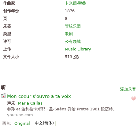
作曲家
卡米爾·聖桑
创作年份
1876
页
8
乐器
管弦乐团
类型
歌剧
许可
公有领域
上传
Music Library
文件大小
513
KB
听
添加录音
Mon coeur s'ouvre a ta voix
声乐
Maria Callas
参孙 et 达利拉卡米耶 · 圣-Saëns 乔治 Pretre 1961 段迈特。
youtube.com
中文(简体)
语言:
Original