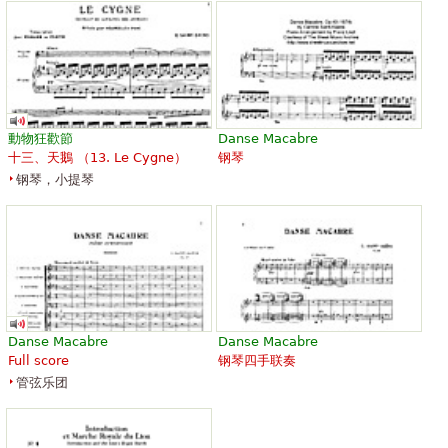
Samson et Dalila
Samson et Dalila
動物狂歡節
Danse Macabre
￥100.93
￥1,181.48
十三、天鵝 （
13. Le Cygne
）
钢琴
Piano
Editions Durand
Editions Durand
钢琴，小提琴
Danse Macabre
Danse Macabre
Full score
钢琴四手联奏
管弦乐团