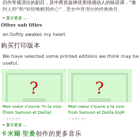
“
”
琳达 ！玛丽的声音和音乐。
仍作常规演出的剧目，其中两首旋律优美情感动人的咏叹调，“春
到人间”和“轻轻唤醒我的心”，是女中音演出的经典曲目。
“
”
ACH ！爱 ！
The above text from the Wikipedia article "
參孫與大利拉
" text is
显示更多 ...
available under CC BY-SA 3.0.
Other sub titles
“
”
很棒
en:Softly awakes my heart
“
”
太棒了
购买打印版本
查看全部 (15)
We have selected some printed editions we think may be
useful.
Mon coeur s'ouvre ’¾ ta voix
Mon coeur s'ouvre a ta voix
(from Samson et Dalila)
from Samson et Dalila En/Fr
￥53.67
￥87.43
显示更多 ...
Piano, Violin
Voice solo, Piano, Vocal
Editions Durand
Editions Durand
卡米爾·聖桑
创作的更多音乐