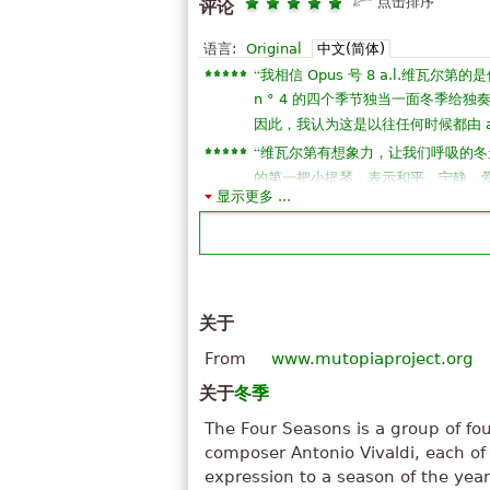
点击排序
评论
语言:
Original
中文(简体)
“
我相信 Opus 号 8 a.l.维瓦
n ° 4 的四个季节独当一面冬季给
因此，我认为这是以往任何时候都由 a
“
维瓦尔第有想象力，让我们呼吸的冬
的第一把小提琴，表示和平，宁静，爱.
显示更多 ...
“
几乎哭当我听到这首歌，她是华丽 
琴，毫无疑问，这将是我最喜欢 ！！！
”
年)!!BJS!!!!!!!!!!!!!!
“
我在学习第三期的小提琴，喜欢古典
”
别是，我喜欢这首歌。
关于
“
争先恐后，拉的东西是纯洁的哈哈你:
From
www.mutopiaproject.org
”
辱真相必须说不是他的是你 ！
“
关于
冬季
这首歌很美!这是真的, 维瓦尔第是一个 l
”
的疯狂是如此惊人的非凡
The Four Seasons is a group of four
“
非常良好的跟随，所以 c: 我找不
composer Antonio Vivaldi, each of
”
感谢 5 星。
expression to a season of the ye