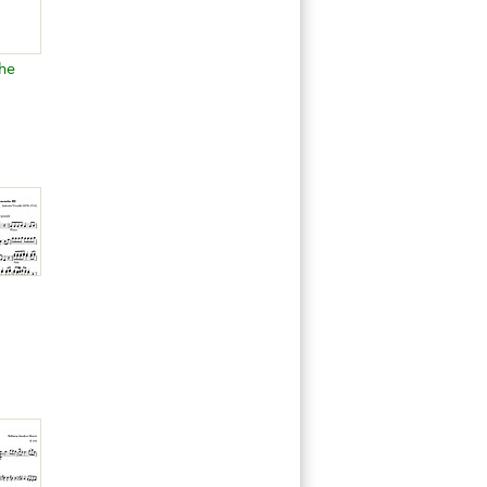
he
ring