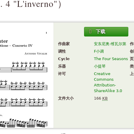
. 4 "L'inverno"
）
下载
作曲家
安东尼奥·维瓦尔第
作
调性
F小调
创
Cycle
The Four Seasons
页
乐器
小提琴
类
许可
Creative
上
Commons
Attribution-
ShareAlike 3.0
文件大小
166
KB