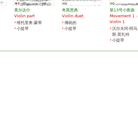
查尔达什
奇異恩典
第13号小夜曲
Violin part
Violin duet
Movement 1 -
Violin 1
维托里奥·蒙蒂
傳統的
小提琴
小提琴
沃尔夫冈·阿马
斯·莫扎特
小提琴