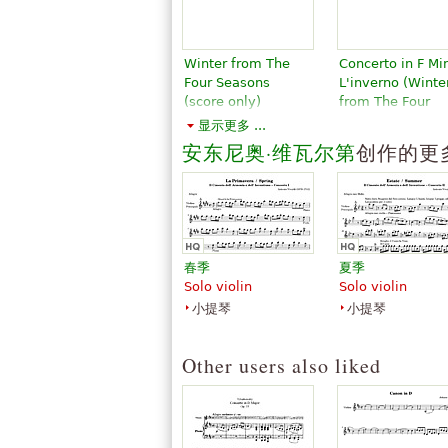
Winter from The
Concerto in F Mi
Four Seasons
L'inverno (Winte
(score only)
from The Four
Seasons RV297,
￥40.51
显示更多 ...
Op.8 No.4
Belwin
安东尼奥·维瓦尔第
创作的更
Publishing
￥67.18
Flute, Piano
G. Schirmer
春季
夏季
Solo violin
Solo violin
小提琴
小提琴
Other users also liked