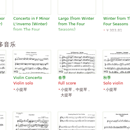
nor
Concerto in F Minor
Largo (from Winter
Winter from T
r)
L'inverno (Winter)
from The Four
Four Seasons
from The Four
Seasons)
￥303.81
Seasons RV297,
￥101.27
Orchestra, St
Op.8 No.4
Horn, Trombone,
orchestra
多音乐
￥67.18
Tuba, B-Flat
Alfred
Piano, Violin
Trumpet
Publishing
Ricordi
Eighth Note
Publications
Violin Concerto
春季
秋季
Violin solo
Full score
Solo violin
小提琴
小提琴，中提琴，
小提琴
大提琴