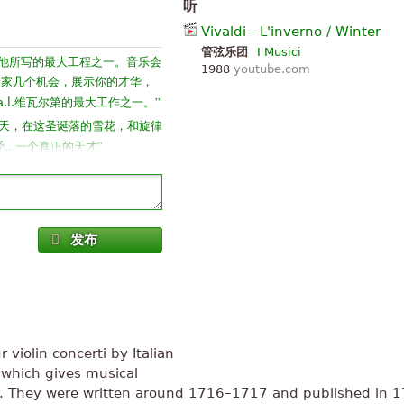
听
Vivaldi - L'inverno / Winter
管弦乐团
I Musici
尔第的是他所写的最大工程之一。音乐会
1988
youtube.com
独奏家几个机会，展示你的才华，
”
.l.维瓦尔第的最大工作之一。
天，在这圣诞落的雪花，和旋律
”
..一个真正的天才
！！！如果我知道如何演奏小提
 ！！（你看我刚到 12
音乐，并做我路轨的文件夹。特
发布
-D 和整个古典作曲家，有人侮
oquillo, 只要写音乐, 但他
 violin concerti by Italian
到这个分数，最后!我为你找到真理
 which gives musical
ar. They were written around 1716–1717 and published in 1