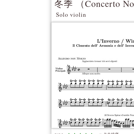
冬季 （
Concerto No
Solo violin