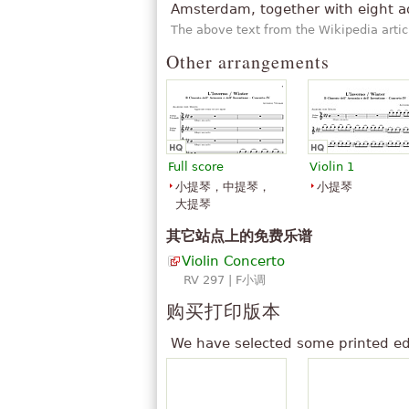
“
很好的部分，完成与键 … … 中并
Amsterdam, together with eight add
”
载 10 ！： D
The above text from the Wikipedia artic
“
买了一把小提琴，并还在攻读，但我
Other arrangements
”
· 维瓦尔第四季执行。
“
谢谢你, 我们有很多人, 我们没有
查看全部 (54)
Full score
Violin 1
小提琴，中提琴，
小提琴
大提琴
其它站点上的免费乐谱
Violin Concerto
RV 297 | F小调
购买打印版本
We have selected some printed ed