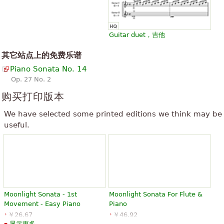
是神的奇迹可以允许构成如此奇妙和美丽的交响乐和奏鸣曲正在完全
”
聋，音乐，主要是指用耳朵，不知道一些，因为是他也认为...
Guitar duet，吉他
“
它是出色的工作，唤醒你的也许你住很多压抑的感觉使时刻，
haveces，你是不可能使它回，是更多的头发抚摸她认为这项工作你
其它站点上的免费乐谱
”
可以很容易实现的方式在其中扮演了，你去产生的感情真相是神
Piano Sonata No. 14
Op. 27 No. 2
“
那是我学会了弹钢琴，虽然我听不懂致力于，仍然导致在第一张我同
购买打印版本
样的印象。此外一种香水电视广告它让我想起了。这片我需要的我的
”
生活很精彩的瞬间，总是让我想起的爱，这就是我们必须放手。
We have selected some printed editions we think may be
useful.
“
它是美丽的奏鸣曲，最好的 Betthoven，音乐的杰作之一。我爱你
的情绪，第一次传播和平、 宁静怀旧 ； 如何更改第二，快乐，幸
福，......和三、 强度、 愤怒、 韧性......我爱这片，它是一个我喜欢
”
的。
查看全部 (388)
Moonlight Sonata - 1st
Moonlight Sonata For Flute &
Movement - Easy Piano
Piano
￥26.67
￥46.92
显示更多 ...