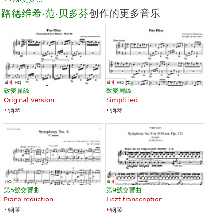
Piano Solo, Easy Piano
Flute, Piano
Hal Leonard
Santorella Publications
路德维希·范·贝多芬
创作的更多音乐
Moonlight Sonata
Adagio from the "Moonlight
Sonata"
致愛麗絲
致愛麗絲
￥26.67
Original version
Simplified
Classical Guitar, Acoustic
￥47.26
Guitar, Guitar Tablature,
Violin, Piano
钢琴
钢琴
Guitar Solo
Wiltshire Music/Cor Publishing
Alfred Music Publishing
Co
第5號交響曲
第9號交響曲
Moonlight Sonata (Sonata No.
Moonlight Sonata for Alto Sax
Piano reduction
Liszt transcription
14 in C-Sharp Minor, Op. 27,
& Piano
钢琴
钢琴
No. 2)