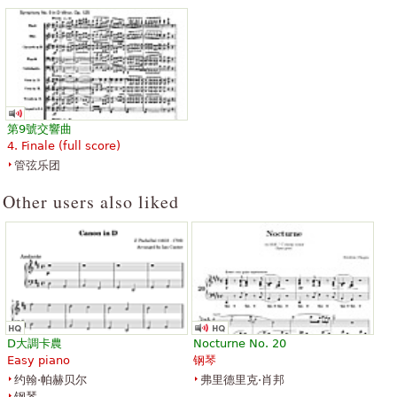
￥46.92
￥40.17
Piano, Alto Saxophone
Piano Solo
Santorella Publications
Belwin Publishing
第9號交響曲
4. Finale (full score)
管弦乐团
Moonlight Sonata * Complete
Moonlight Sonata, Movements
Other users also liked
Original *..with Performance
1 and 2
CD
￥114.44
￥100.93
Cello, Viola, Violin
Santorella Publications
Broadbent & Dunn
D大調卡農
Nocturne No. 20
Easy piano
钢琴
约翰·帕赫贝尔
弗里德里克·肖邦
钢琴