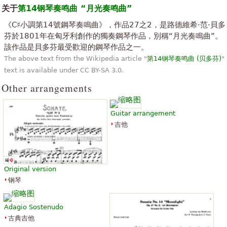
关于
第14钢琴奏鸣曲 “月光奏鸣曲”
“
这项工作是美丽的由贝多芬创建之一，除了这有很多，但更多是一种
《C♯小調第14號鋼琴奏鳴曲》，作品27之2，是路德維希·范·貝多
可以移动到另一个地方另一次是件令人惊奇和独特此知道那是音乐家
芬於1801年在匈牙利創作的獨奏鋼琴作品，別稱“月光奏鳴曲”。
和人民知道好的音乐，只有我们可以知道我在说什么的人，你知道，
該作品是貝多芬最受歡迎的鋼琴作品之一。
”
它是更美丽的世界音乐 ！
The above text from the Wikipedia article "
第14钢琴奏鸣曲 (贝多芬)
"
“
text is available under CC BY-SA 3.0.
我的一半年表 76 岁的心态，努力学习弹钢琴，连同那些更敏捷的孙
女和神经元完好无损。今天我的目标是学习演奏奏鸣曲作品 27 号 2
Other arrangements
”
(贝多芬)。好的东西就是互联网获取分数...谢谢。Dival。
Guitar arrangement
“
这张是最美丽的钢琴音乐文学之一，每个人都应该听听它，因为它似
吉他
乎是很难的歌，但听力是每个人都很容易。只有贝多芬有头脑如此辉
煌，在这首歌举行他们的情绪。方法就是音乐和音乐就是生活......<
”
3
“
Original version
精彩，浪漫，充满怀旧的旋律死亡和生命，用仅有的天才，会让你向
钢琴
世俗、 谐波法案只听到、 浮动和是什么不可以看到......也许是扁陌生
人......真正的音乐，喜欢这一个，......仍然是甜和爱心的千古之谜的
”
灵魂......
Adagio Sostenudo
古典吉他
“
很好的音乐使我感到幸福，干净 … …贝多芬是我的音乐的英雄、 只