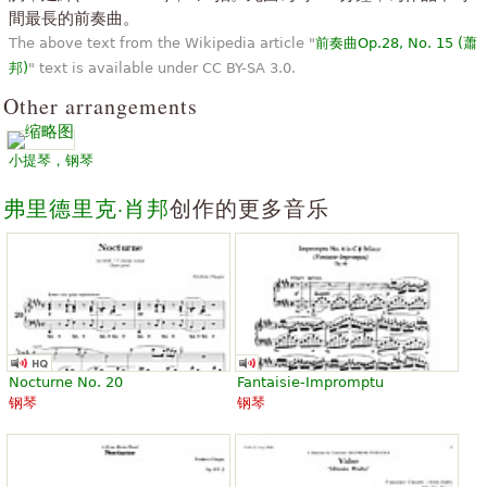
“
間最長的前奏曲。
我爱这项工作。触及 20 年前，并爱上了她。是我最喜欢的作品
”
（和听） 之一。
The above text from the Wikipedia article "
前奏曲Op.28, No. 15 (蕭
邦)
" text is available under CC BY-SA 3.0.
“
”
学习小提琴和钢琴，我以"批判"肖邦是 ！！这是从另一个世界 ！
Other arrangements
“
谢谢你!，我喜欢很多，事实上，是完美的我的心的课程......我喜欢
”
的网站。
小提琴，钢琴
“
”
偶然情况下，发现时读伟大的小说，是一个可爱的情感。
弗里德里克·肖邦
创作的更多音乐
“
”
这片是一件艺术品，埃斯拉我最喜欢玩的钢琴家我生命中
查看全部 (31)
Nocturne No. 20
Fantaisie-Impromptu
钢琴
钢琴