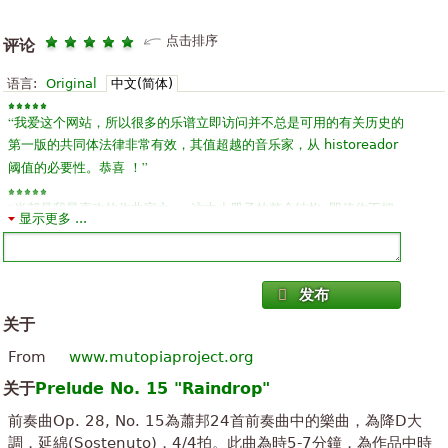
点击排序
评论
语言:
Original
中文(简体)
“
我爱这个网站，所以很多的乐谱立即访问并不总是可用的有关历史的
第一版的共同体法律非常有效，其值超越的音乐家，从 historeador
”
阈值的必要性。恭喜 ！
“
肖邦是我最喜欢的作曲家之一. 这本小册子的整个结构, 即使你不把
显示更多 ...
”
雨滴想象成节目音乐, 也是多样化的, 但形式却很和谐
“
恭喜 Cantorium，免费乐谱的最佳地点。所有 q 寻求，毫无困难，
发布
”
尤其是都对像我这样的人。谢谢。。。
关于
“
我喜欢。它是完美的下雨的时候。你看看窗外......此外，如果天气晴
From
www.mutopiaproject.org
朗的话你可以想象自己仅仅通过听它。
”
谢谢！
关于
Prelude No. 15 "Raindrop"
前奏曲Op. 28, No. 15為蕭邦24首前奏曲中的樂曲，為降D大
“
”
只是宏伟、 和谐进行我的感觉 auntentico 神秘浪漫主主肖邦无疑
調，延綿(Sostenuto)，4/4拍。此曲為時5-7分鐘，為作品中時