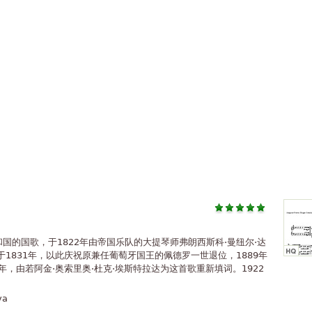
国的国歌，于1822年由帝国乐队的大提琴师弗朗西斯科·曼纽尔·达
1831年，以此庆祝原兼任葡萄牙国王的佩德罗一世退位，1889年
年，由若阿金·奥索里奥·杜克·埃斯特拉达为这首歌重新填词。1922
va