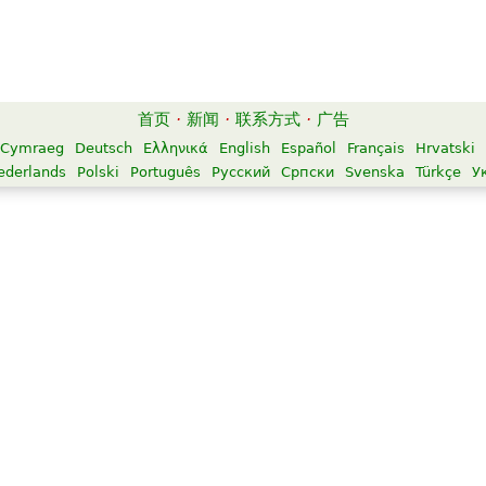
首页
·
新闻
·
联系方式
·
广告
Cymraeg
Deutsch
Ελληνικά
English
Español
Français
Hrvatski
ederlands
Polski
Português
Русский
Српски
Svenska
Türkçe
У