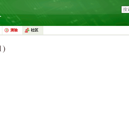
测验
社区
1)