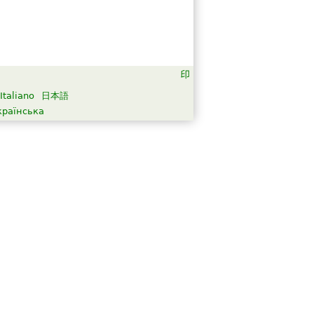
Italiano
日本語
країнська