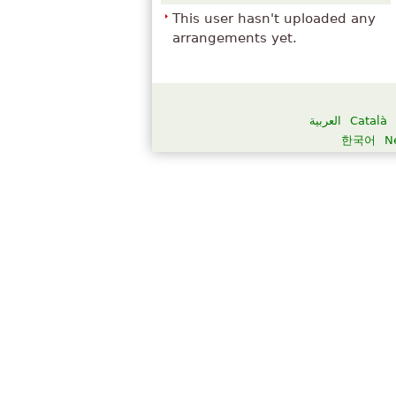
This user hasn't uploaded any
arrangements yet.
العربية
Català
한국어
N