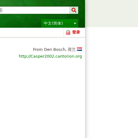
中文(简体)
登录
From Den Bosch, 荷兰
http://Casper2002.cantorion.org