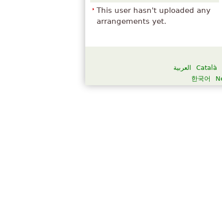
This user hasn't uploaded any
arrangements yet.
العربية
Català
한국어
N