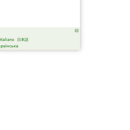
Italiano
日本語
країнська