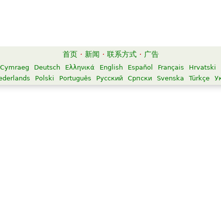
首页
·
新闻
·
联系方式
·
广告
Cymraeg
Deutsch
Ελληνικά
English
Español
Français
Hrvatski
ederlands
Polski
Português
Русский
Српски
Svenska
Türkçe
У