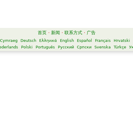
首页
·
新闻
·
联系方式
·
广告
Cymraeg
Deutsch
Ελληνικά
English
Español
Français
Hrvatski
ederlands
Polski
Português
Русский
Српски
Svenska
Türkçe
У