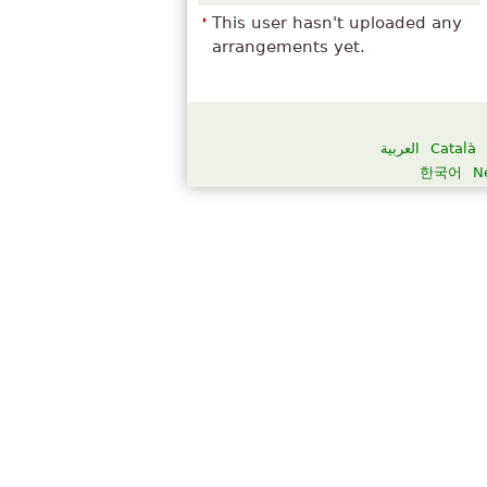
This user hasn't uploaded any
arrangements yet.
العربية
Català
한국어
N