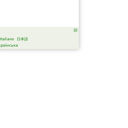
Italiano
日本語
країнська