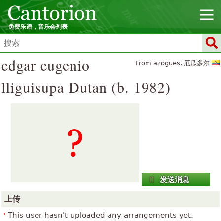
免费乐谱，音乐会列表
edgar eugenio
From azogues, 厄瓜多尔
lliguisupa Dutan (b. 1982)
发送消息
上传
This user hasn't uploaded any arrangements yet.