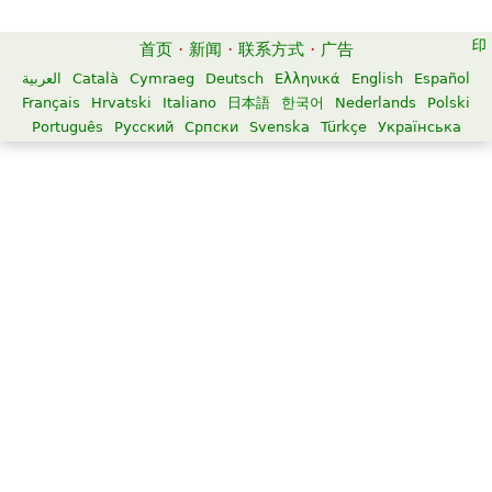
首页
·
新闻
·
联系方式
·
广告
العربية
Català
Cymraeg
Deutsch
Ελληνικά
English
Español
Français
Hrvatski
Italiano
日本語
한국어
Nederlands
Polski
Português
Русский
Српски
Svenska
Türkçe
Українська