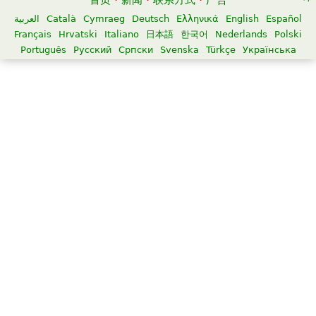
首页
·
新闻
·
联系方式
·
广告
العربية
Català
Cymraeg
Deutsch
Ελληνικά
English
Español
Français
Hrvatski
Italiano
日本語
한국어
Nederlands
Polski
Português
Русский
Српски
Svenska
Türkçe
Українська