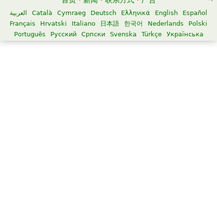
首页
·
新闻
·
联系方式
·
广告
العربية
Català
Cymraeg
Deutsch
Ελληνικά
English
Español
Français
Hrvatski
Italiano
日本語
한국어
Nederlands
Polski
Português
Русский
Српски
Svenska
Türkçe
Українська