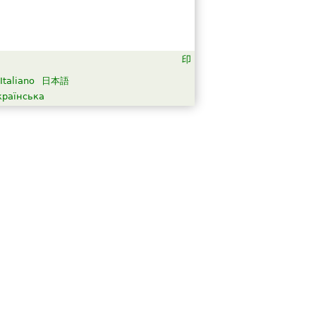
Italiano
日本語
країнська