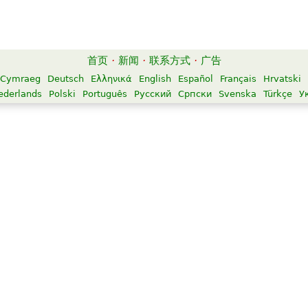
首页
·
新闻
·
联系方式
·
广告
Cymraeg
Deutsch
Ελληνικά
English
Español
Français
Hrvatski
ederlands
Polski
Português
Русский
Српски
Svenska
Türkçe
У