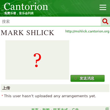
免费乐谱，音乐会列表
MARK SHLICK
http://mshlick.cantorion.org
发送消息
上传
This user hasn't uploaded any arrangements yet.