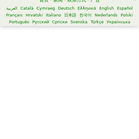
首页
·
新闻
·
联系方式
·
广告
العربية
Català
Cymraeg
Deutsch
Ελληνικά
English
Español
Français
Hrvatski
Italiano
日本語
한국어
Nederlands
Polski
Português
Русский
Српски
Svenska
Türkçe
Українська