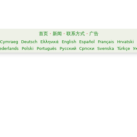
首页
·
新闻
·
联系方式
·
广告
Cymraeg
Deutsch
Ελληνικά
English
Español
Français
Hrvatski
ederlands
Polski
Português
Русский
Српски
Svenska
Türkçe
У