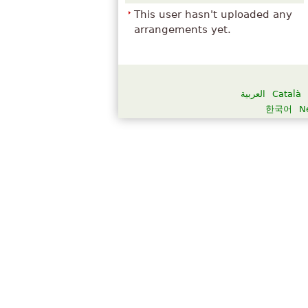
This user hasn't uploaded any
arrangements yet.
العربية
Català
한국어
N