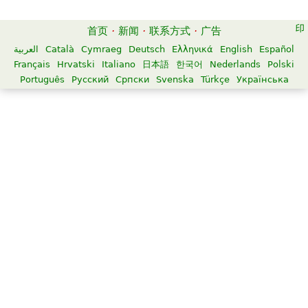
首页
·
新闻
·
联系方式
·
广告
العربية
Català
Cymraeg
Deutsch
Ελληνικά
English
Español
Français
Hrvatski
Italiano
日本語
한국어
Nederlands
Polski
Português
Русский
Српски
Svenska
Türkçe
Українська