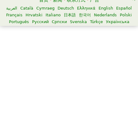
首页
·
新闻
·
联系方式
·
广告
العربية
Català
Cymraeg
Deutsch
Ελληνικά
English
Español
Français
Hrvatski
Italiano
日本語
한국어
Nederlands
Polski
Português
Русский
Српски
Svenska
Türkçe
Українська