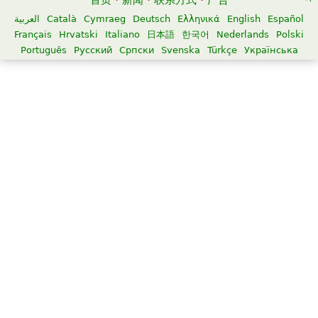
首页
·
新闻
·
联系方式
·
广告
العربية
Català
Cymraeg
Deutsch
Ελληνικά
English
Español
Français
Hrvatski
Italiano
日本語
한국어
Nederlands
Polski
Português
Русский
Српски
Svenska
Türkçe
Українська