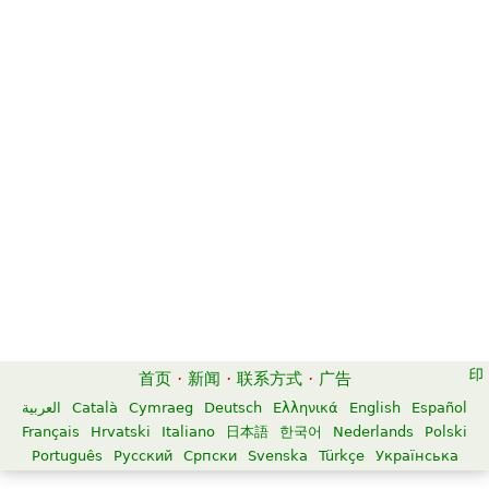
首页
·
新闻
·
联系方式
·
广告
العربية
Català
Cymraeg
Deutsch
Ελληνικά
English
Español
Français
Hrvatski
Italiano
日本語
한국어
Nederlands
Polski
Português
Русский
Српски
Svenska
Türkçe
Українська