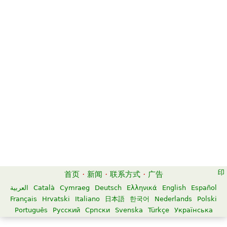
首页
·
新闻
·
联系方式
·
广告
العربية
Català
Cymraeg
Deutsch
Ελληνικά
English
Español
Français
Hrvatski
Italiano
日本語
한국어
Nederlands
Polski
Português
Русский
Српски
Svenska
Türkçe
Українська