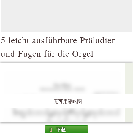
5 leicht ausführbare Präludien
und Fugen für die Orgel
无可用缩略图
下载