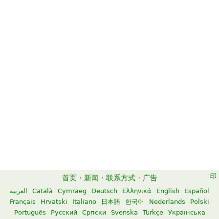
首页
·
新闻
·
联系方式
·
广告
العربية
Català
Cymraeg
Deutsch
Ελληνικά
English
Español
Français
Hrvatski
Italiano
日本語
한국어
Nederlands
Polski
Português
Русский
Српски
Svenska
Türkçe
Українська