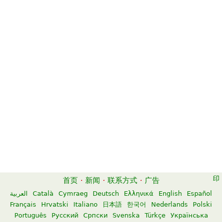
首页
·
新闻
·
联系方式
·
广告
العربية
Català
Cymraeg
Deutsch
Ελληνικά
English
Español
Français
Hrvatski
Italiano
日本語
한국어
Nederlands
Polski
Português
Русский
Српски
Svenska
Türkçe
Українська