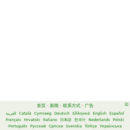
首页
·
新闻
·
联系方式
·
广告
العربية
Català
Cymraeg
Deutsch
Ελληνικά
English
Español
Français
Hrvatski
Italiano
日本語
한국어
Nederlands
Polski
Português
Русский
Српски
Svenska
Türkçe
Українська