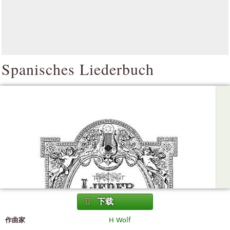
Spanisches Liederbuch
下载
作曲家
H Wolf