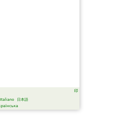
Italiano
日本語
країнська