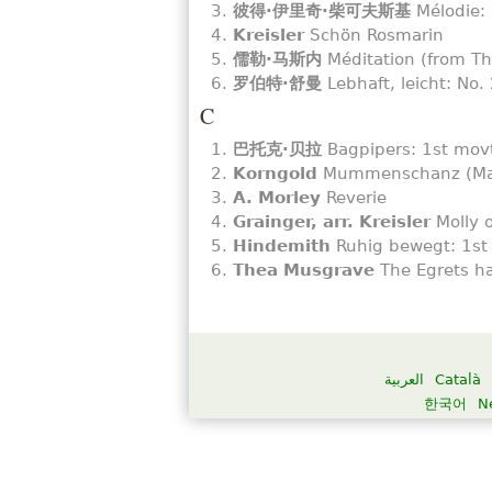
彼得·伊里奇·柴可夫斯基
Mélodie: 
Kreisler
Schön Rosmarin
儒勒·马斯内
Méditation (from Tha
罗伯特·舒曼
Lebhaft, leicht: No.
C
巴托克·贝拉
Bagpipers: 1st movt
Korngold
Mummenschanz (Masq
A. Morley
Reverie
Grainger, arr. Kreisler
Molly 
Hindemith
Ruhig bewegt: 1st 
Thea Musgrave
The Egrets h
العربية
Català
한국어
N