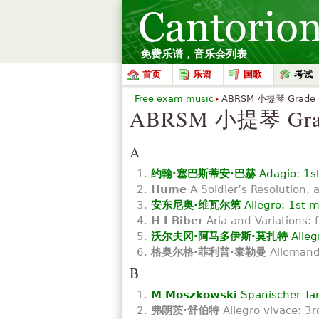
免费乐谱，音乐会列表
首页
乐谱
国歌
考试
Free exam music
ABRSM 小提琴 Grade 7 
ABRSM 小提琴 Grade
A
约翰·塞巴斯蒂安·巴赫
Adagio: 1s
Hume
A Soldier’s Resolution, 
安东尼奥·维瓦尔第
Allegro: 1st m
H I Biber
Aria and Variations: 
沃尔夫冈·阿马多伊斯·莫扎特
Alleg
格奥尔格·菲利普·泰勒曼
Allemand
B
M Moszkowski
Spanischer Tan
弗朗茨·舒伯特
Allegro vivace: 3