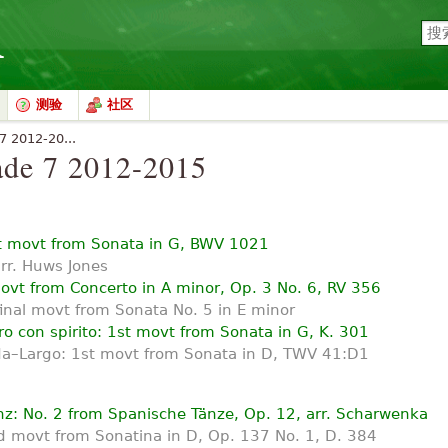
测验
社区
2012-20...
 7 2012-2015
t movt from Sonata in G, BWV 1021
arr. Huws Jones
ovt from Concerto in A minor, Op. 3 No. 6, RV 356
final movt from Sonata No. 5 in E minor
ro con spirito: 1st movt from Sonata in G, K. 301
a–Largo: 1st movt from Sonata in D, TWV 41:D1
z: No. 2 from Spanische Tänze, Op. 12, arr. Scharwenka
rd movt from Sonatina in D, Op. 137 No. 1, D. 384