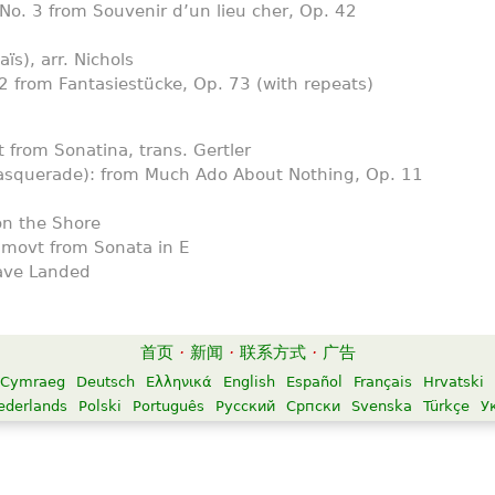
No. 3 from Souvenir d’un lieu cher, Op. 42
ïs), arr. Nichols
 2 from Fantasiestücke, Op. 73 (with repeats)
 from Sonatina, trans. Gertler
uerade): from Much Ado About Nothing, Op. 11
on the Shore
movt from Sonata in E
ave Landed
首页
·
新闻
·
联系方式
·
广告
Cymraeg
Deutsch
Ελληνικά
English
Español
Français
Hrvatski
ederlands
Polski
Português
Русский
Српски
Svenska
Türkçe
У