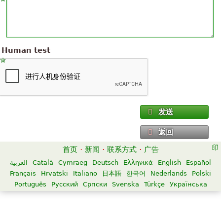
Human test
发送
返回
首页
·
新闻
·
联系方式
·
广告
العربية
Català
Cymraeg
Deutsch
Ελληνικά
English
Español
Français
Hrvatski
Italiano
日本語
한국어
Nederlands
Polski
Português
Русский
Српски
Svenska
Türkçe
Українська