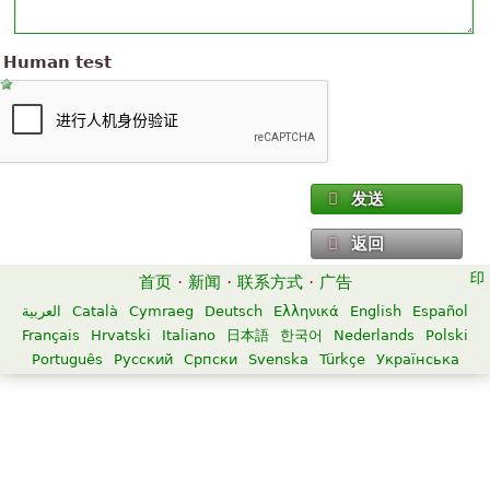
Human test
发送
返回
首页
·
新闻
·
联系方式
·
广告
العربية
Català
Cymraeg
Deutsch
Ελληνικά
English
Español
Français
Hrvatski
Italiano
日本語
한국어
Nederlands
Polski
Português
Русский
Српски
Svenska
Türkçe
Українська