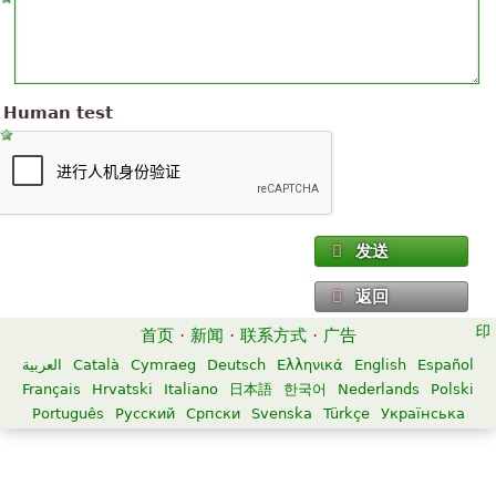
Human test
发送
返回
首页
·
新闻
·
联系方式
·
广告
العربية
Català
Cymraeg
Deutsch
Ελληνικά
English
Español
Français
Hrvatski
Italiano
日本語
한국어
Nederlands
Polski
Português
Русский
Српски
Svenska
Türkçe
Українська