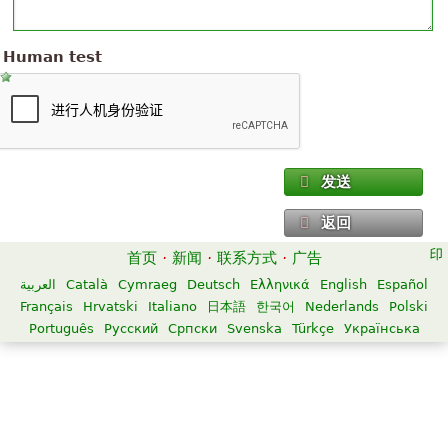
Human test
发送
返回
首页
·
新闻
·
联系方式
·
广告
العربية
Català
Cymraeg
Deutsch
Ελληνικά
English
Español
Français
Hrvatski
Italiano
日本語
한국어
Nederlands
Polski
Português
Русский
Српски
Svenska
Türkçe
Українська