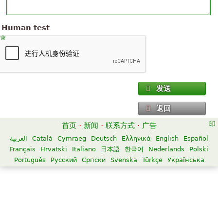
Human test
发送
返回
首页
·
新闻
·
联系方式
·
广告
العربية
Català
Cymraeg
Deutsch
Ελληνικά
English
Español
Français
Hrvatski
Italiano
日本語
한국어
Nederlands
Polski
Português
Русский
Српски
Svenska
Türkçe
Українська